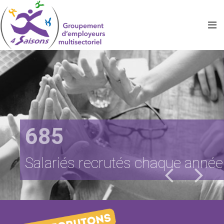
4 Saisons
231
685
4 Saisons
Groupement d'employeurs
entreprises adhérentes
Salariés recrutés chaque année
La solution pour l'emploi
multisectoriel