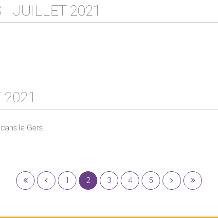
- JUILLET 2021
 2021
 dans le Gers.
1
2
3
4
5